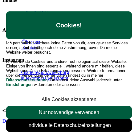
Inhalte
Hilfe & FAQ
Angebote erstellen
Cookies!
Allgemein
Über uns
Ich persönlich speichere keine Daten von dir, aber gewisse Services
Kontakt
schon, somit benötige ich deine Zustimmung, bevor Du meine
Website weiter besuchst.
Instagram
Ich verwende Cookies und andere Technologien auf dieser Website.
Einige von ihnen sind essenziell, während andere mir helfen, diese
Website und Deine Erfahrung zu verbessern. Weitere Informationen
smarte.region.wuerzburg
über die Verwendung deiner Daten findest du in meiner
hilfekompass.wuerzburg
Datenschutzerklärung
. Du kannst deine Auswahl jederzeit unter
Einstellungen
widerrufen oder anpassen.
Alle Cookies akzeptieren
© 2026 Hilfekompass Region Würzburg.
Alle Rechte vorbehalten.
Nur notwendige verwenden
Datenschutzerklärung
Impressum
Nutzungsbedingungen
Individuelle Datenschutzeinstellungen